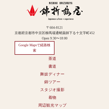
〒604-8121
京都府京都市中京区柳馬場通蛸薬師下る十文字町452
Open 9:30〜18:00
Google Mapsで経路検
索
茶道
書道
舞妓ディナー
錦ツアー
スタジオ撮影
着物
周辺観光マップ