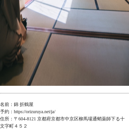
名前：錦 折鶴屋
予約：
https://orizuruya.net/ja/
住所：〒604-8121 京都府京都市中京区柳馬場通蛸薬師下る十
文字町４５２