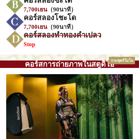
คอร์สลองซะโด
7,700เยน
（90นาที）
คอร์สลองโชะโด
7,700เยน
（90นาที）
คอร์สลองทำทองคำเปลว
Stop
รวมชุดกิโมโน
คอร์สการถ่ายภาพในสตูดิโอ