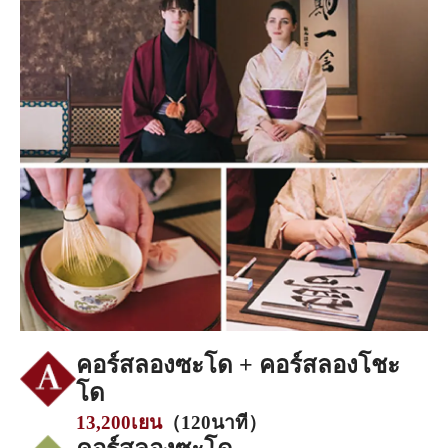
คอร์สลองซะโด + คอร์สลองโชะ
โด
13,200เยน
（120นาที）