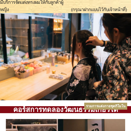
มีบริการจัดแต่งทรงผมให้กับลูกค้าผู้
หญิง (กรุณาฝากแบบไว้กับเจ้าหน้าที่)
รวมการแต่งกายชุดกิโมโน
คอร์สการทดลองวัฒนธรรมเกียวโต