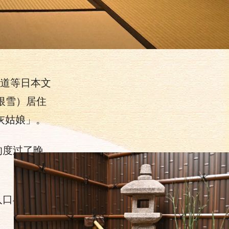
书道等日本文
根雪）居住
灰姑娘」。
的度过了晚
入口与庭院等