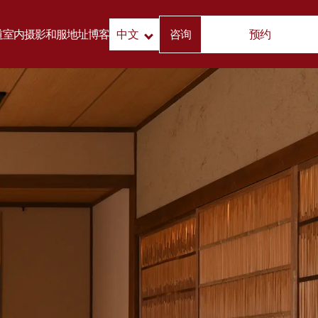
道
室内摄影
和服
地址
博客
中文
咨询
预约