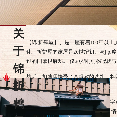
关
【锦 折鶴屋】、是一座有着100年以
于
化。折鹤屋的家屋是20世纪初、与j.
过的旧摩根府邸。 仅20岁刚刚弱冠就
锦
战后、加藤雪接受了基督教的洗礼、将
折
年。现在的锦折鹤屋就是她的旧宅。
鹤
在店内、展示着金屏风、日本手绢、字
拍照景点。 无论是一个人、与朋友、