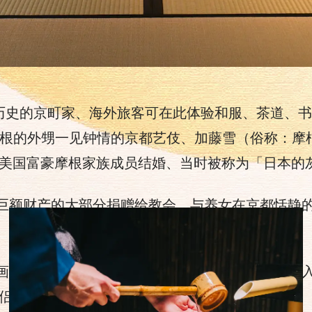
上历史的京町家、海外旅客可在此体验和服、茶道、
p.摩根的外甥一见钟情的京都艺伎、加藤雪（俗称：摩
与美国富豪摩根家族成员结婚、当时被称为「日本的
巨额财产的大部分捐赠给教会、与养女在京都恬静
画挂轴等日本独有的装饰品、还有许多日本风格的
情侣、或者是大家一起，都可以在这里享受到乐趣。