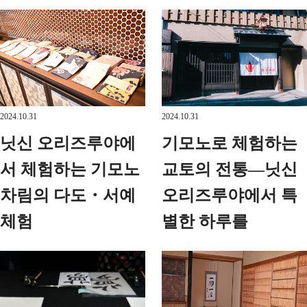
2024.10.31
2024.10.31
닛신 오리즈루야에
기모노로 체험하는
서 체험하는 기모노
교토의 전통—닛신
차림의 다도・서예
오리즈루야에서 특
체험
별한 하루를