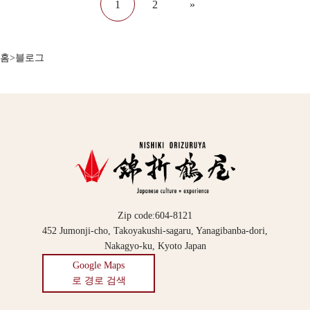
1
2
»
홈
>
블로그
Zip code:604-8121
452 Jumonji-cho, Takoyakushi-sagaru, Yanagibanba-dori,
Nakagyo-ku, Kyoto Japan
Google Maps
로 경로 검색