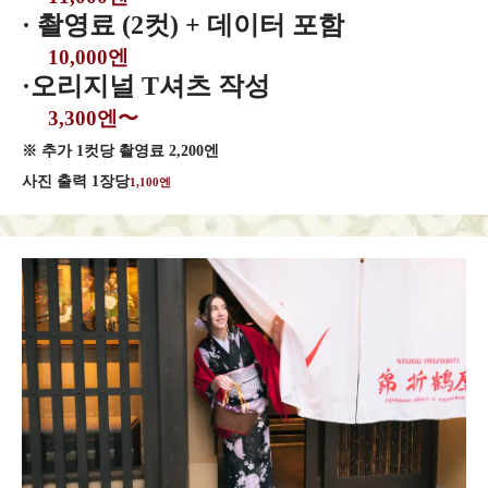
· 촬영료 (2컷) + 데이터 포함
10,000엔
·오리지널 T셔츠 작성
3,300엔〜
※ 추가 1컷당 촬영료 2,200엔
사진 출력 1장당
1,100엔