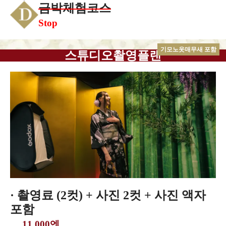
금박체험코스
Stop
기모노옷매무새 포함
스튜디오촬영플랜
· 촬영료 (2컷) + 사진 2컷 + 사진 액자
포함
11,000엔